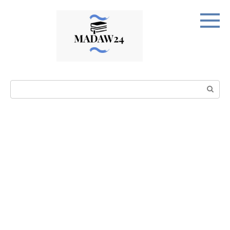
Перейти
к
контенту
Поиск: