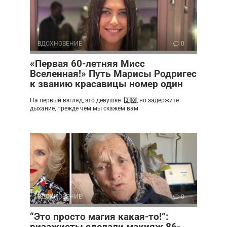
ВДОХНОВЕНИЕ
0
«Первая 60-летняя Мисс
Вселенная!» Путь Марисы Родригес
к званию красавицы номер один
На первый взгляд, это девушке 2️⃣0️⃣, но задержите
дыхание, прежде чем мы скажем вам
ВДОХНОВЕНИЕ
0
“Это просто магия какая-то!”:
визажисты сделали макияж 86-