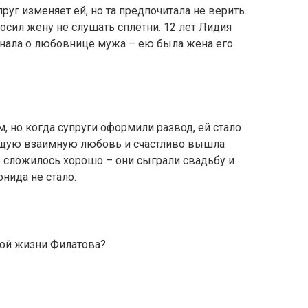
руг изменяет ей, но та предпочитала не верить.
росил жену не слушать сплетни. 12 лет Лидия
узнала о любовнице мужа – ею была жена его
 но когда супруги оформили развод, ей стало
оящую взаимную любовь и счастливо вышла
ё сложилось хорошо – они сыграли свадьбу и
онида не стало.
ной жизни Филатова?