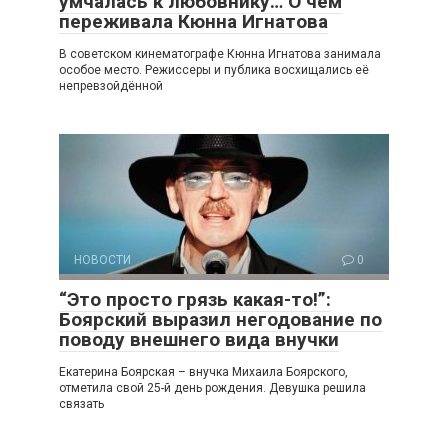
умчалась к любовнику… О чём
переживала Кюнна Игнатова
В советском кинематографе Кюнна Игнатова занимала
особое место. Режиссеры и публика восхищались её
непревзойдённой
НОВОСТИ
0
“Это просто грязь какая-то!”:
Боярский выразил негодование по
поводу внешнего вида внучки
Екатерина Боярская – внучка Михаила Боярского,
отметила свой 25-й день рождения. Девушка решила
связать