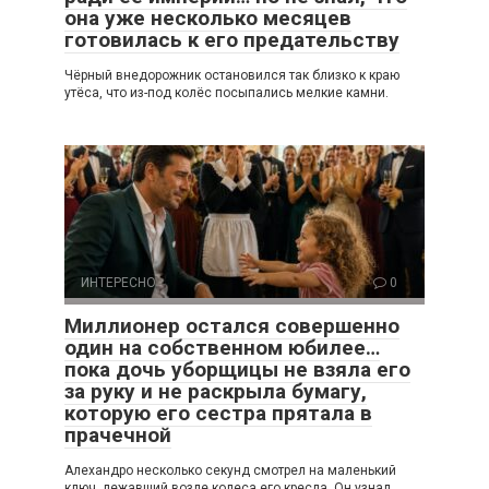
она уже несколько месяцев
готовилась к его предательству
Чёрный внедорожник остановился так близко к краю
утёса, что из-под колёс посыпались мелкие камни.
ИНТЕРЕСНО
0
Миллионер остался совершенно
один на собственном юбилее…
пока дочь уборщицы не взяла его
за руку и не раскрыла бумагу,
которую его сестра прятала в
прачечной
Алехандро несколько секунд смотрел на маленький
ключ, лежавший возле колеса его кресла. Он узнал