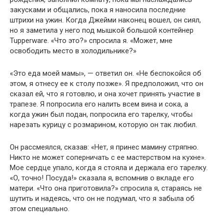
закусками и общались, пока я наносила последние
штрихи на ужин. Когда Джейми наконец вошел, он сиял,
но я заметила у него под мышкой большой контейнер
Tupperware. «Что это?» спросила я. «Может, мне
освободить место в холодильнике?»
«Это еда моей мамы», — ответил он. «Не беспокойся об
этом, я отнесу ее к столу позже». Я предположил, что он
сказал ей, что я готовлю, и она хочет принять участие в
трапезе. Я попросила его налить всем вина и сока, а
когда ужин был подан, попросила его тарелку, чтобы
нарезать курицу с розмарином, которую он так любил.
Он рассмеялся, сказав: «Нет, я принес мамину стряпню.
Никто не может соперничать с ее мастерством на кухне».
Мое сердце упало, когда я стояла и держала его тарелку.
«О, точно! Посуда!» сказала я, вспомнив о вкладе его
матери. «Что она приготовила?» спросила я, стараясь не
шутить и надеясь, что он не подумал, что я забыла об
этом специально.