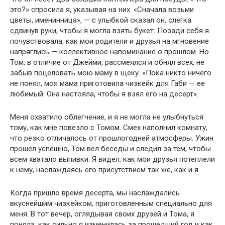
это?» спросила я, указывая на них. «Сначала возьми
цветы, именинница», — с улыбкой сказал он, слегка
сдвинув руки, чтобы я могла взять букет. Позади себя я
почувствовала, как мои родители и друзья на мгновение
напряглись — коллективное напоминание о прошлом. Но
Том, в отличие от Джейми, рассмеялся и обнял всех, не
забыв поцеловать мою маму в щеку. «Пока никто ничего
не понял, моя мама приготовила чизкейк для Габи — ее
любимый. Она настояла, чтобы я взял его на десерт».
Меня охватило облегчение, и я не могла не улыбнуться
тому, как мне повезло с Томом. Смех наполнил комнату,
что резко отличалось от прошлогодней атмосферы. Ужин
прошел успешно, Том вел беседы и следил за тем, чтобы
всем хватало выпивки. Я видел, как мои друзья потеплели
к нему, наслаждаясь его присутствием так же, как и я.
Когда пришло время десерта, мы наслаждались
вкуснейшим чизкейком, приготовленным специально для
меня. В тот вечер, оглядывая своих друзей и Тома, я
поняла, как сильно я изменилась за прошедший год и как