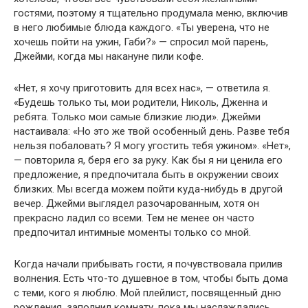
гостями, поэтому я тщательно продумала меню, включив
в него любимые блюда каждого. «Ты уверена, что не
хочешь пойти на ужин, Габи?» — спросил мой парень,
Джейми, когда мы накануне пили кофе.
«Нет, я хочу приготовить для всех нас», — ответила я.
«Будешь только ты, мои родители, Николь, Дженна и
ребята. Только мои самые близкие люди». Джейми
настаивала: «Но это же твой особенный день. Разве тебя
нельзя побаловать? Я могу угостить тебя ужином». «Нет»,
— повторила я, беря его за руку. Как бы я ни ценила его
предложение, я предпочитала быть в окружении своих
близких. Мы всегда можем пойти куда-нибудь в другой
вечер. Джейми выглядел разочарованным, хотя он
прекрасно ладил со всеми. Тем не менее он часто
предпочитал интимные моменты только со мной.
Когда начали прибывать гости, я почувствовала прилив
волнения. Есть что-то душевное в том, чтобы быть дома
с теми, кого я люблю. Мой плейлист, посвященный дню
рождения, заполнил комнату, пока мы наслаждались