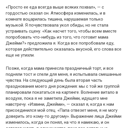
«Просто ее еда всегда выше всяких похвал», — с
гордостью сказал он. Атмосфера изменилась, и в
комнате воцарилась тишина, нарушаемая только
музыкой. Я почувствовала укол обиды, но не стала
устраивать сцену. «Как насчет того, чтобы всем вместе
попробовать что-нибудь из того, что готовит мама
Джейми?» предложила я. Когда все попробовали еду,
которая действительно оказалась вкусной, его слова все
еще не утихли.
Позже, когда мама принесла праздничный торт, и все
подняли тост и спели для меня, я испытывала смешанные
чувства. На следующий день была вторая часть
празднования моего дня рождения: мы с той же группой
планировали покататься на картинге. Волнение витало в
воздухе, пока я не заметила Джейми, идущего мне
навстречу. «Извини, Джейми», — сказал я, когда к нам
присоединился мой отец. «Папа отвезет меня, я не могу
доверить это кому-то другому». Выражение лица Джейми
изменилось, когда он понял, на что я намекаю, и он