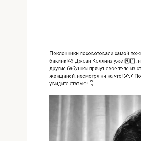
Поклонники посоветовали самой пожи
бикини!😱 Джоан Коллинз уже 9️⃣1️⃣, 
другие бабушки прячут свое тело из с
женщиной, несмотря ни на что!💯🤩 По
увидите статью! 👇