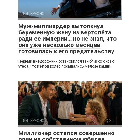
ИНТЕРЕСНО
0
Муж-миллиардер вытолкнул
беременную жену из вертолёта
ради её империи… но не знал, что
она уже несколько месяцев
готовилась к его предательству
Чёрный внедорожник остановился так близко к краю
утёса, что из-под колёс посыпались мелкие камни.
ИНТЕРЕСНО
0
Миллионер остался совершенно
один на собственном юбилее…