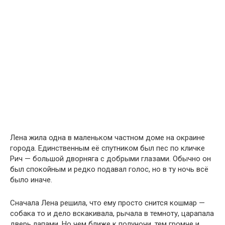
Лена жила одна в маленьком частном доме на окраине
города. Единственным её спутником был пес по кличке
Рич — большой дворняга с добрыми глазами. Обычно он
был спокойным и редко подавал голос, но в ту ночь всё
было иначе.
Сначала Лена решила, что ему просто снится кошмар —
собака то и дело вскакивала, рычала в темноту, царапала
дверь лапами. Но чем ближе к полуночи, тем громче и