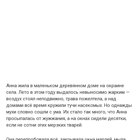
Анна жила в маленьком деревянном доме на окраине
села. Лето в этом году выдалось невыносимо жарким —
воздух стоял неподвижно, трава пожелтела, а над
домами всё время кружили тучи насекомых. Но однажды
мухи словно сошли с ума. Их стало так много, что Анна
просыпалась от жужжания, а на окнах сидели десятки,
если не сотни этих мерзких тварей.
Она перепробовала всё: закрывала окна марлей, мыла