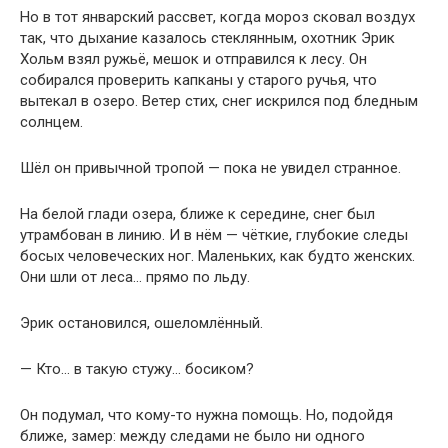
Но в тот январский рассвет, когда мороз сковал воздух
так, что дыхание казалось стеклянным, охотник Эрик
Хольм взял ружьё, мешок и отправился к лесу. Он
собирался проверить капканы у старого ручья, что
вытекал в озеро. Ветер стих, снег искрился под бледным
солнцем.
Шёл он привычной тропой — пока не увидел странное.
На белой глади озера, ближе к середине, снег был
утрамбован в линию. И в нём — чёткие, глубокие следы
босых человеческих ног. Маленьких, как будто женских.
Они шли от леса… прямо по льду.
Эрик остановился, ошеломлённый.
— Кто… в такую стужу… босиком?
Он подумал, что кому-то нужна помощь. Но, подойдя
ближе, замер: между следами не было ни одного