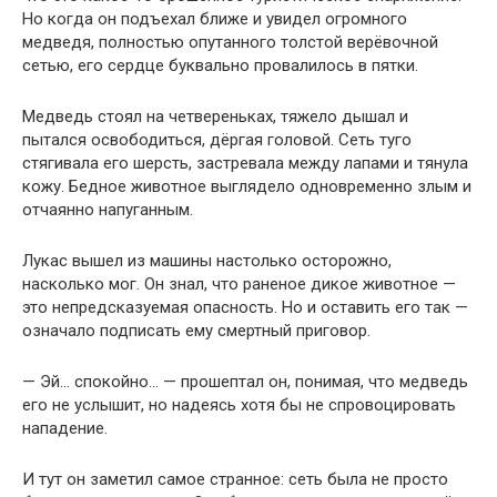
Но когда он подъехал ближе и увидел огромного
медведя, полностью опутанного толстой верёвочной
сетью, его сердце буквально провалилось в пятки.
Медведь стоял на четвереньках, тяжело дышал и
пытался освободиться, дёргая головой. Сеть туго
стягивала его шерсть, застревала между лапами и тянула
кожу. Бедное животное выглядело одновременно злым и
отчаянно напуганным.
Лукаc вышел из машины настолько осторожно,
насколько мог. Он знал, что раненое дикое животное —
это непредсказуемая опасность. Но и оставить его так —
означало подписать ему смертный приговор.
— Эй… спокойно… — прошептал он, понимая, что медведь
его не услышит, но надеясь хотя бы не спровоцировать
нападение.
И тут он заметил самое странное: сеть была не просто