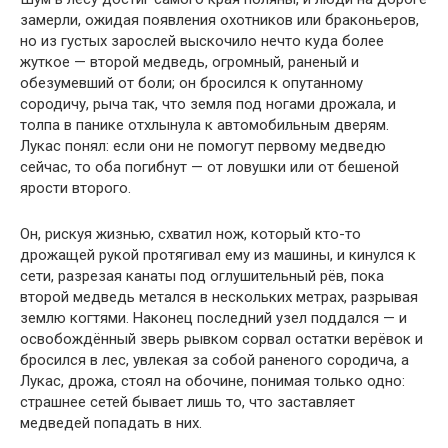
замерли, ожидая появления охотников или браконьеров,
но из густых зарослей выскочило нечто куда более
жуткое — второй медведь, огромный, раненый и
обезумевший от боли; он бросился к опутанному
сородичу, рыча так, что земля под ногами дрожала, и
толпа в панике отхлынула к автомобильным дверям.
Лукаc понял: если они не помогут первому медведю
сейчас, то оба погибнут — от ловушки или от бешеной
ярости второго.
Он, рискуя жизнью, схватил нож, который кто-то
дрожащей рукой протягивал ему из машины, и кинулся к
сети, разрезая канаты под оглушительный рёв, пока
второй медведь метался в нескольких метрах, разрывая
землю когтями. Наконец последний узел поддался — и
освобождённый зверь рывком сорвал остатки верёвок и
бросился в лес, увлекая за собой раненого сородича, а
Лукаc, дрожа, стоял на обочине, понимая только одно:
страшнее сетей бывает лишь то, что заставляет
медведей попадать в них.