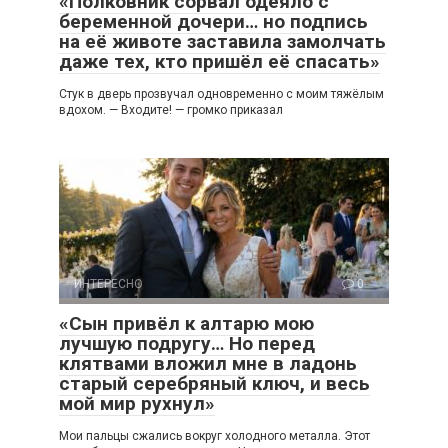
«Полковник сорвал одеяло с
беременной дочери… но подпись
на её животе заставила замолчать
даже тех, кто пришёл её спасать»
Стук в дверь прозвучал одновременно с моим тяжёлым
вдохом. — Входите! — громко приказал
ИНТЕРЕСНО
0
«Сын привёл к алтарю мою
лучшую подругу… Но перед
клятвами вложил мне в ладонь
старый серебряный ключ, и весь
мой мир рухнул»
Мои пальцы сжались вокруг холодного металла. Этот