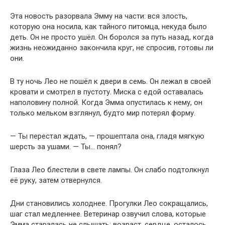
Эта новость разорвала Эмму на части: вся злость,
которую она носила, как тайного питомца, некуда было
деть. Он не просто ушёл. Он боролся за путь назад, когда
жизнь неожиданно закончила круг, не спросив, готовы ли
они.
В ту ночь Лео не пошёл к двери в семь. Он лежал в своей
кровати и смотрел в пустоту. Миска с едой оставалась
наполовину полной. Когда Эмма опустилась к нему, он
только мельком взглянул, будто мир потерял форму.
— Ты перестал ждать, — прошептала она, гладя мягкую
шерсть за ушами. — Ты… понял?
Глаза Лео блестели в свете лампы. Он слабо подтолкнул
её руку, затем отвернулся.
Дни становились холоднее. Прогулки Лео сокращались,
шаг стал медленнее. Ветеринар озвучил слова, которые
Эмма старалась не слышать: возраст, сердце, осталось