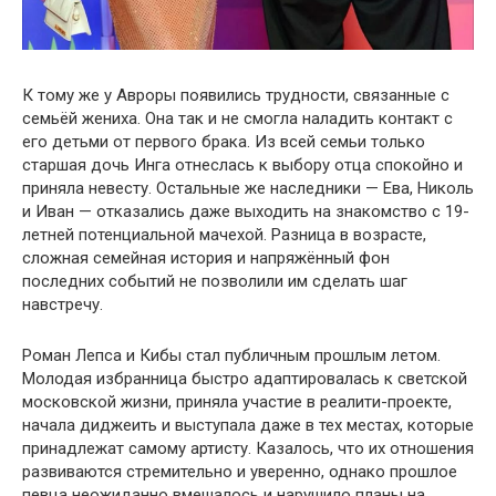
К тому же у Авроры появились трудности, связанные с
семьёй жениха. Она так и не смогла наладить контакт с
его детьми от первого брака. Из всей семьи только
старшая дочь Инга отнеслась к выбору отца спокойно и
приняла невесту. Остальные же наследники — Ева, Николь
и Иван — отказались даже выходить на знакомство с 19-
летней потенциальной мачехой. Разница в возрасте,
сложная семейная история и напряжённый фон
последних событий не позволили им сделать шаг
навстречу.
Роман Лепса и Кибы стал публичным прошлым летом.
Молодая избранница быстро адаптировалась к светской
московской жизни, приняла участие в реалити-проекте,
начала диджеить и выступала даже в тех местах, которые
принадлежат самому артисту. Казалось, что их отношения
развиваются стремительно и уверенно, однако прошлое
певца неожиданно вмешалось и нарушило планы на