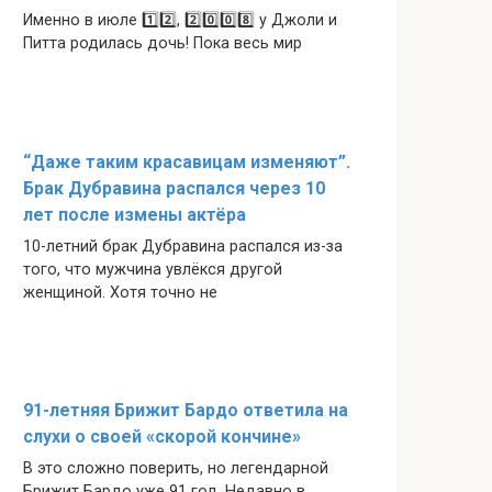
Именно в июле 1️⃣2️⃣, 2️⃣0️⃣0️⃣8️⃣ у Джоли и
Питта родилась дочь! Пока весь мир
“Даже таким красавицам изменяют”.
Брак Дубравина распался через 10
лет после измены актёра
10-летний брак Дубравина распался из-за
того, что мужчина увлёкся другой
женщиной. Хотя точно не
91-летняя Брижит Бардо ответила на
слухи о своей «скорой кончине»
В это сложно поверить, но легендарной
Брижит Бардо уже 91 год. Недавно в