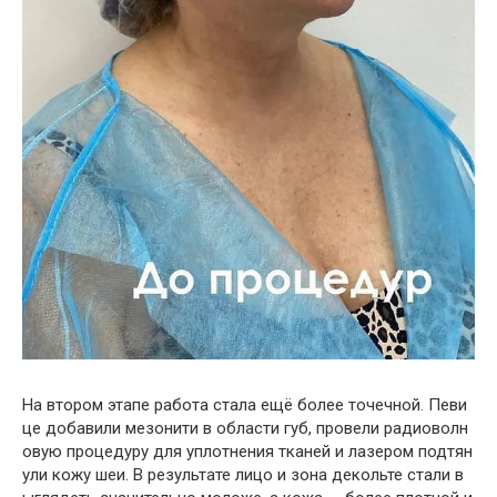
На
втором
этапе
работа
стала
ещё
более
точечной
.
Певи
це
добавили
мезонити
в
области
губ
,
провели
радиоволн
овую
процедуру
для
уплотнения
тканей
и
лазером
подтян
ули
кожу
шеи
.
В
результате
лицо
и
зона
декольте
стали
в