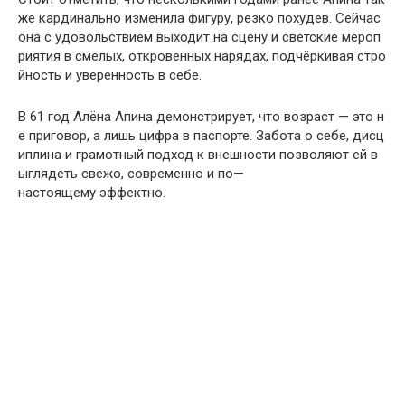
же
кардинально
изменила
фигуру
,
резко
похудев
.
Сейчас
она
с
удовольствием
выходит
на
сцену
и
светские
мероп
риятия
в
смелых
,
откровенных
нарядах
,
подчёркивая
стро
йность
и
уверенность
в
себе
.
В
61
год
Алёна
Апина
демонстрирует
,
что
возраст
—
это
н
е
приговор
,
а
лишь
цифра
в
паспорте
.
Забота
о
себе
,
дисц
иплина
и
грамотный
подход
к
внешности
позволяют
ей
в
ыглядеть
свежо
,
современно
и
по
—
настоящему
эффектно
.