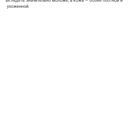
ыглядеть
значительно
моложе
,
а
кожа
—
более
плотной
и
ухоженной
.