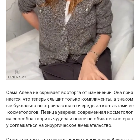
Сама
Алёна
не
скрывает
восторга
от
изменений
.
Она
приз
наётся
,
что
теперь
слышит
только
комплименты
,
а
знаком
ые
буквально
выстраиваются
в
очередь
за
контактами
её
косметологов
.
Певица
уверена
:
современная
косметолог
ия
способна
творить
чудеса
и
вовсе
не
обязательно
сраз
у
соглашаться
на
хирургическое
вмешательство
.
Стоит
отметить
,
что
несколькими
годами
ранее
Апина
так