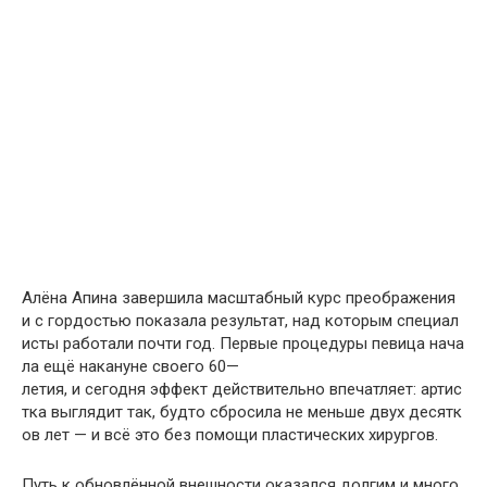
Алёна
Апина
завершила
масштабный
курс
преображения
и
с
гордостью
показала
результат
,
над
которым
специал
исты
работали
почти
год
.
Первые
процедуры
певица
нача
ла
ещё
накануне
своего
60
—
летия
,
и
сегодня
эффект
действительно
впечатляет
:
артис
тка
выглядит
так
,
будто
сбросила
не
меньше
двух
десятк
ов
лет
—
и
всё
это
без
помощи
пластических
хирургов
.
Путь
к
обновлённой
внешности
оказался
долгим
и
много