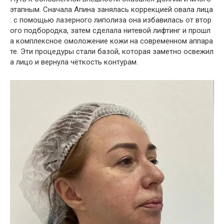
этапным
.
Сначала
Апина
занялась
коррекцией
овала
лица
:
с
помощью
лазерного
липолиза
она
избавилась
от
втор
ого
подбородка
,
затем
сделала
нитевой
лифтинг
и
прошл
а
комплексное
омоложение
кожи
на
современном
аппара
те
.
Эти
процедуры
стали
базой
,
которая
заметно
освежил
а
лицо
и
вернула
чёткость
контурам
.