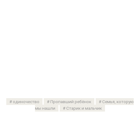
одиночество
Пропавший ребёнок
Семья, которую
мы нашли
Старик и мальчик