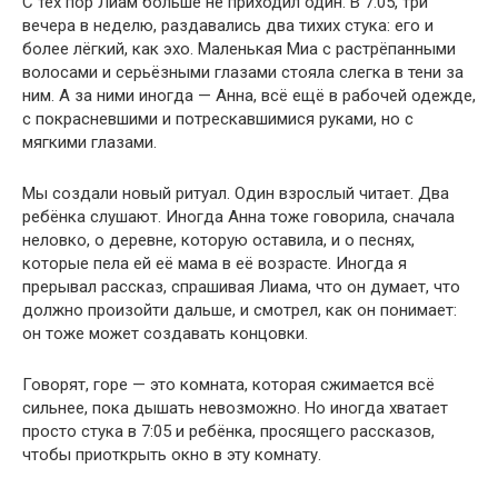
С тех пор Лиам больше не приходил один. В 7:05, три
вечера в неделю, раздавались два тихих стука: его и
более лёгкий, как эхо. Маленькая Миа с растрёпанными
волосами и серьёзными глазами стояла слегка в тени за
ним. А за ними иногда — Анна, всё ещё в рабочей одежде,
с покрасневшими и потрескавшимися руками, но с
мягкими глазами.
Мы создали новый ритуал. Один взрослый читает. Два
ребёнка слушают. Иногда Анна тоже говорила, сначала
неловко, о деревне, которую оставила, и о песнях,
которые пела ей её мама в её возрасте. Иногда я
прерывал рассказ, спрашивая Лиама, что он думает, что
должно произойти дальше, и смотрел, как он понимает:
он тоже может создавать концовки.
Говорят, горе — это комната, которая сжимается всё
сильнее, пока дышать невозможно. Но иногда хватает
просто стука в 7:05 и ребёнка, просящего рассказов,
чтобы приоткрыть окно в эту комнату.