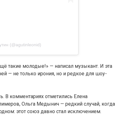
тин (@agutinleonid)
ещё такие молодые!» — написал музыкант. И эта
ней — не только ирония, но и редкое для шоу-
ь. В комментариях отметились Елена
лимеров, Ольга Медынич — редкий случай, когда
одном: этот союз давно стал исключением.