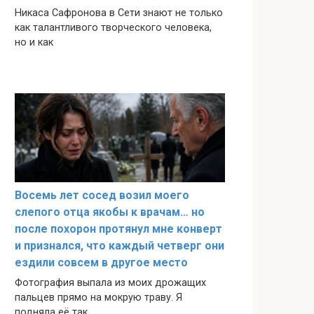
Никаса Сафронова в Сети знают не только
как талантливого творческого человека,
но и как
Восемь лет сосед возил моего
слепого отца якобы к врачам… но
после похорон протянул мне конверт
и признался, что каждый четверг они
ездили совсем в другое место
Фотография выпала из моих дрожащих
пальцев прямо на мокрую траву. Я
подняла её так