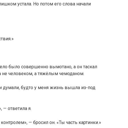
слишком устала. Но потом его слова начали
ствия.»
ело было совершенно вымотано, а он таскал
а не человеком, а тяжёлым чемоданом.
ди думали, будто у меня жизнь вышла из-под
, — ответила я.
 контролем», — бросил он. «Ты часть картинки.»