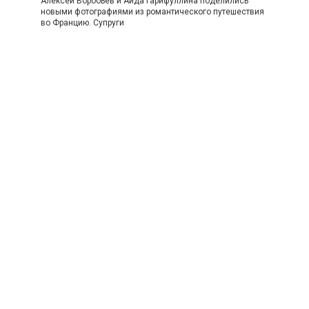
Алексей Воробьёв и Аида Гарифуллина поделились
новыми фотографиями из романтического путешествия
во Францию. Супруги