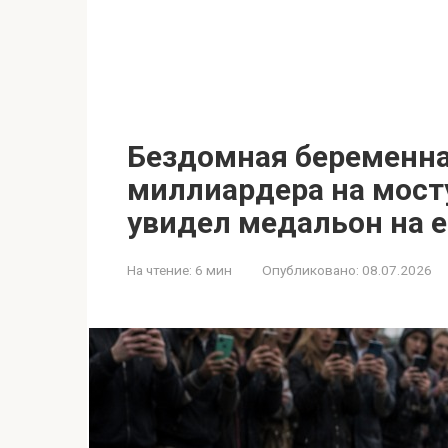
Бездомная беременн
миллиардера на мосту
увидел медальон на е
На чтение:
6 мин
Опубликовано:
08.07.2026