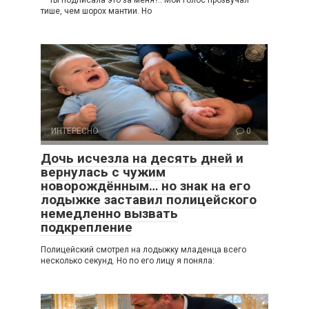
— Ты подписала это за меня?.. Мой голос прозвучал
тише, чем шорох мантии. Но
ИНТЕРЕСНО
0
Дочь исчезла на десять дней и
вернулась с чужим
новорождённым… но знак на его
лодыжке заставил полицейского
немедленно вызвать
подкрепление
Полицейский смотрел на лодыжку младенца всего
несколько секунд. Но по его лицу я поняла: