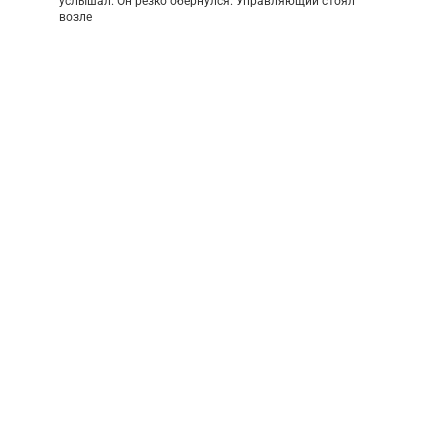
услышал. Он резко обернулся. Управляющий стоял
возле