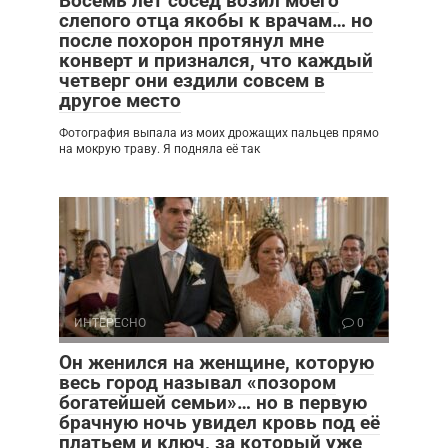
Восемь лет сосед возил моего
слепого отца якобы к врачам… но
после похорон протянул мне
конверт и признался, что каждый
четверг они ездили совсем в
другое место
Фотография выпала из моих дрожащих пальцев прямо
на мокрую траву. Я подняла её так
ИНТЕРЕСНО
0
Он женился на женщине, которую
весь город называл «позором
богатейшей семьи»… но в первую
брачную ночь увидел кровь под её
платьем и ключ, за который уже