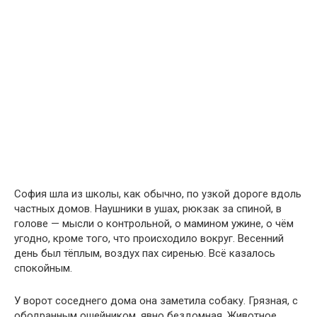
София шла из школы, как обычно, по узкой дороге вдоль
частных домов. Наушники в ушах, рюкзак за спиной, в
голове — мысли о контрольной, о мамином ужине, о чём
угодно, кроме того, что происходило вокруг. Весенний
день был тёплым, воздух пах сиренью. Всё казалось
спокойным.
У ворот соседнего дома она заметила собаку. Грязная, с
ободранным ошейником, явно бездомная. Животное