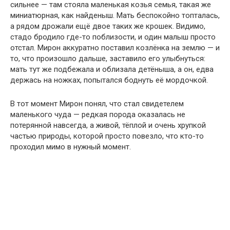
сильнее — там стояла маленькая козья семья, такая же
миниатюрная, как найденыш. Мать беспокойно топталась,
а рядом дрожали ещё двое таких же крошек. Видимо,
стадо бродило где-то поблизости, и один малыш просто
отстал. Мирон аккуратно поставил козлёнка на землю — и
то, что произошло дальше, заставило его улыбнуться:
мать тут же подбежала и облизала детёныша, а он, едва
держась на ножках, попытался боднуть её мордочкой.
В тот момент Мирон понял, что стал свидетелем
маленького чуда — редкая порода оказалась не
потерянной навсегда, а живой, тёплой и очень хрупкой
частью природы, которой просто повезло, что кто-то
проходил мимо в нужный момент.