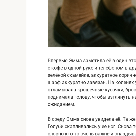
Впервые Эмма заметила её в один вт
с кофе в одной руке и телефоном в др
зелёной скамейке, аккуратное коричне
шарф аккуратно завязан. На коленях 
отламывала крошечные кусочки, брос
поднимала голову, чтобы взглянуть н
ожиданием.
В среду Эмма снова увидела её. Та же 
Голуби скапливались у её ног. Снова
словно кто-то очень важный опаздыва