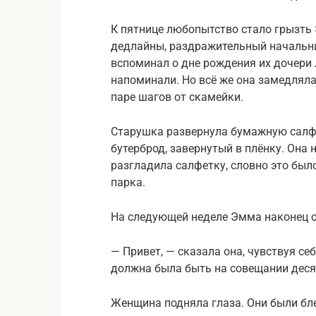
К пятнице любопытство стало грызть 
дедлайны, раздражительный начальн
вспоминал о дне рождения их дочери 
напоминали. Но всё же она замедлялас
паре шагов от скамейки.
Старушка развернула бумажную салф
бутерброд, завернутый в плёнку. Она 
разгладила салфетку, словно это было
парка.
На следующей неделе Эмма наконец о
— Привет, — сказала она, чувствуя се
должна была быть на совещании десят
Женщина подняла глаза. Они были бле