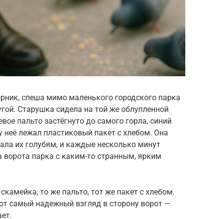
орник, спеша мимо маленького городского парка
угой. Старушка сидела на той же облупленной
вое пальто застёгнуто до самого горла, синий
у неё лежал пластиковый пакет с хлебом. Она
ала их голубям, и каждые несколько минут
а ворота парка с каким-то странным, ярким
скамейка, то же пальто, тот же пакет с хлебом.
 тот самый надежный взгляд в сторону ворот —
ет.