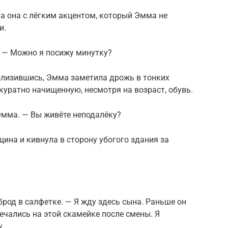
ла она с лёгким акцентом, который Эмма не
и.
 — Можно я посижу минутку?
близившись, Эмма заметила дрожь в тонких
куратно начищенную, несмотря на возраст, обувь.
 Эмма. — Вы живёте неподалёку?
щина и кивнула в сторону убогого здания за
брод в салфетке. — Я жду здесь сына. Раньше он
ечались на этой скамейке после смены. Я
у.