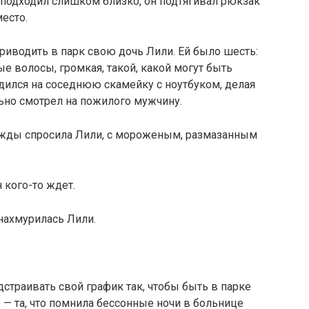
о подходил слишком близко, он подтягивал рюкзак
место.
иводить в парк свою дочь Лили. Ей было шесть:
 волосы, громкая, такой, какой могут быть
адился на соседнюю скамейку с ноутбуком, делая
льно смотрел на пожилого мужчину.
нажды спросила Лили, с мороженым, размазанным
 кого-то ждет.
 нахмурилась Лили.
дстраивать свой график так, чтобы быть в парке
о — та, что помнила бессонные ночи в больнице