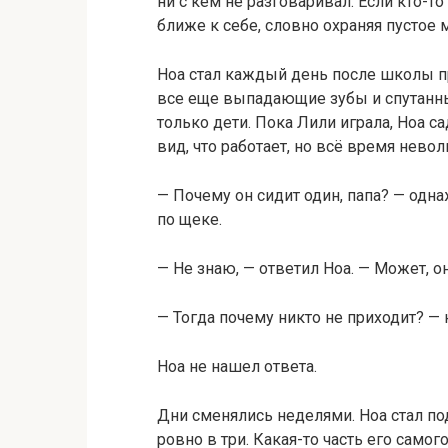
ни с кем не разговаривал. Если кто-т
ближе к себе, словно охраняя пустое 
Ноа стал каждый день после школы пр
все еще выпадающие зубы и спутанные
только дети. Пока Лили играла, Ноа с
вид, что работает, но всё время нево
— Почему он сидит один, папа? — од
по щеке.
— Не знаю, — ответил Ноа. — Может, он
— Тогда почему никто не приходит? —
Ноа не нашел ответа.
Дни сменялись неделями. Ноа стал по
ровно в три. Какая-то часть его самог