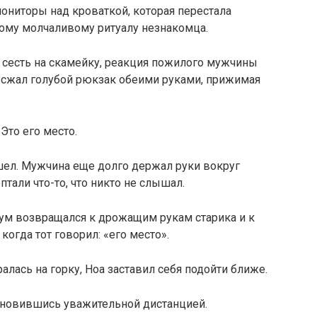
 мониторы над кроваткой, которая перестала
тому молчаливому ритуалу незнакомца.
 сесть на скамейку, реакция пожилого мужчины
о сжал голубой рюкзак обеими руками, прижимая
 Это его место.
шел. Мужчина еще долго держал руки вокруг
птали что-то, что никто не слышал.
азум возвращался к дрожащим рукам старика и к
когда тот говорил: «его место».
лась на горку, Ноа заставил себя подойти ближе.
тановившись уважительной дистанцией.