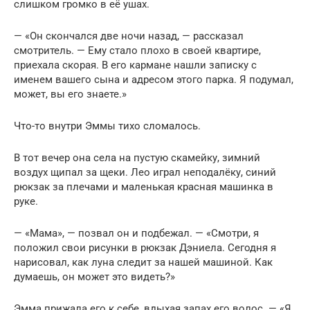
слишком громко в её ушах.
— «Он скончался две ночи назад, — рассказал
смотритель. — Ему стало плохо в своей квартире,
приехала скорая. В его кармане нашли записку с
именем вашего сына и адресом этого парка. Я подумал,
может, вы его знаете.»
Что-то внутри Эммы тихо сломалось.
В тот вечер она села на пустую скамейку, зимний
воздух щипал за щеки. Лео играл неподалёку, синий
рюкзак за плечами и маленькая красная машинка в
руке.
— «Мама», — позвал он и подбежал. — «Смотри, я
положил свои рисунки в рюкзак Дэниела. Сегодня я
нарисовал, как луна следит за нашей машиной. Как
думаешь, он может это видеть?»
Эмма прижала его к себе, вдыхая запах его волос. — «Я