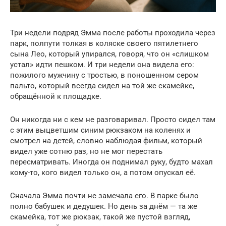
Три недели подряд Эмма после работы проходила через
парк, полпути толкая в коляске своего пятилетнего
сына Лео, который упирался, говоря, что он «слишком
устал» идти пешком. И три недели она видела его:
пожилого мужчину с тростью, в поношенном сером
пальто, который всегда сидел на той же скамейке,
обращённой к площадке.
Он никогда ни с кем не разговаривал. Просто сидел там
с этим выцветшим синим рюкзаком на коленях и
смотрел на детей, словно наблюдая фильм, который
видел уже сотню раз, но не мог перестать
пересматривать. Иногда он поднимал руку, будто махал
кому-то, кого видел только он, а потом опускал её.
Сначала Эмма почти не замечала его. В парке было
полно бабушек и дедушек. Но день за днём — та же
скамейка, тот же рюкзак, такой же пустой взгляд,