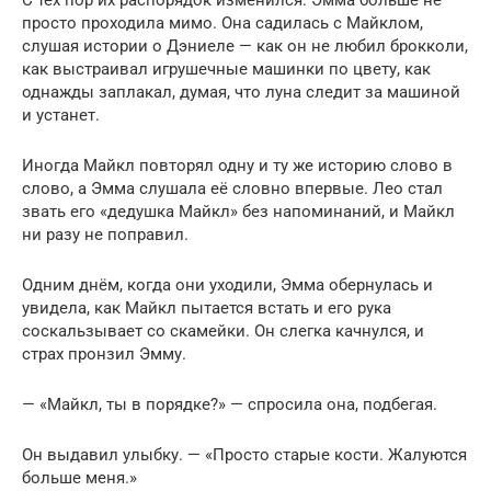
С тех пор их распорядок изменился. Эмма больше не
просто проходила мимо. Она садилась с Майклом,
слушая истории о Дэниеле — как он не любил брокколи,
как выстраивал игрушечные машинки по цвету, как
однажды заплакал, думая, что луна следит за машиной
и устанет.
Иногда Майкл повторял одну и ту же историю слово в
слово, а Эмма слушала её словно впервые. Лео стал
звать его «дедушка Майкл» без напоминаний, и Майкл
ни разу не поправил.
Одним днём, когда они уходили, Эмма обернулась и
увидела, как Майкл пытается встать и его рука
соскальзывает со скамейки. Он слегка качнулся, и
страх пронзил Эмму.
— «Майкл, ты в порядке?» — спросила она, подбегая.
Он выдавил улыбку. — «Просто старые кости. Жалуются
больше меня.»