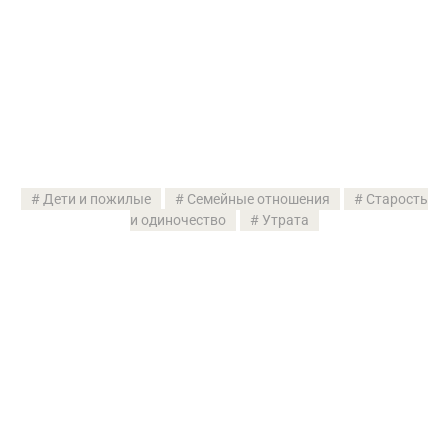
Дети и пожилые
Семейные отношения
Старость
и одиночество
Утрата