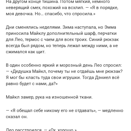
На другом конце тишина. Потом мягкий, немного
неверящий смех, похожий на всхлип. — «Я в порядке,
моя девочка. Но… спасибо, что спросила.»
Дни сменялись неделями. Зима наступала, но Эмма
приносила Майклу дополнительный шарф, перчатки
для Лео, термос с чаем для всех троих. Синий рюкзак
всегда был рядом, но теперь лежал между ними, а не
сжимался как щит.
В один особенно яркий и морозный день Лео спросил:
— «Дедушка Майкл, почему ты не отдаёшь мне рюкзак?
Я мог бы класть туда свои игрушки. Тогда Дэниел всё
равно будет с нами, да?»
Майкл замер, рука на изношенной ткани.
— «Я обещал себе никому его не отдавать», — медленно
сказал он.
Лео расстроился. — «Ох, хорошо.»