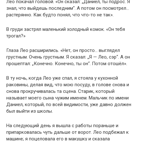
Лео покачал головой. «Он сказал: „Даниел, ты подрос. Я
знал, что выйдешь последним“. А потом он посмотрел…
растерянно. Как будто понял, что что-то не так».
В груди застрял маленький холодный комок. «Он тебя
трогал?»
Глаза Лео расширились. «Нет, он просто… выглядел
грустным. Очень грустным. Я сказал: „Я — Лео, сэр“. А он
прошептал: „Конечно. Конечно, ты он“. Потом отошёл».
В ту ночь, когда Лео уже спал, я стояла у кухонной
раковины, делая вид, что мою посуду, в голове снова и
снова прокручивалась та сцена. Старик, который
называет моего сына чужим именем. Мальчик по имени
Даниел, который, по всей видимости, уже давно должен
был выйти из школы.
На следующий день я вышла с работы пораньше и
припарковалась чуть дальше от ворот. Лео подбежал к
машине; я поцеловала его в макушку и сказала