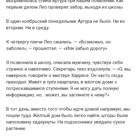
выпрямлялась спина Артура при нашем появлении, как
первым делом Лео проверял забор, выходя из школы.
В один ноябрьский понедельник Артура не было. Ни во
вторник. Ни в среду.
К четвергу плечи Лео сжались. — «Возможно, он
заболел», — прошептал. — «Или забыл дорогу».
Я позвонила в школу, описала мужчину, чувствуя себя
странно и навязчиво. Секретарь тихо вздохнула. — «О, вы,
наверное, говорите о мистере Харрисе. Он часто сюда
приходил. Живёт в трёх кварталах, в жёлтом доме с
потрескавшимися ступенями. Я не могу дать полную
информацию, но… может, вы заглянете к нему?»
В тот день, вместо того чтобы идти домой напрямую, мы
пошли туда. Жёлтый дом было легко найти, шторы были
наполовину задернуты. На подоконнике увядало сухое
растение.