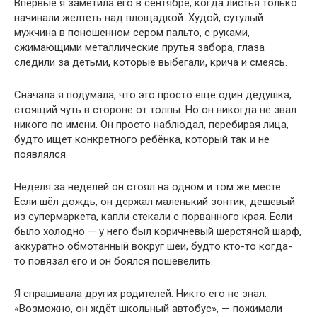
Впервые я заметила его в сентябре, когда листья только
начинали желтеть над площадкой. Худой, сутулый
мужчина в поношенном сером пальто, с руками,
сжимающими металлические прутья забора, глаза
следили за детьми, которые выбегали, крича и смеясь.
Сначала я подумала, что это просто ещё один дедушка,
стоящий чуть в стороне от толпы. Но он никогда не звал
никого по имени. Он просто наблюдал, перебирая лица,
будто ищет конкретного ребёнка, который так и не
появлялся.
Неделя за неделей он стоял на одном и том же месте.
Если шёл дождь, он держал маленький зонтик, дешевый
из супермаркета, капли стекали с порванного края. Если
было холодно — у него был коричневый шерстяной шарф,
аккуратно обмотанный вокруг шеи, будто кто-то когда-
то повязал его и он боялся пошевелить.
Я спрашивала других родителей. Никто его не знал.
«Возможно, он ждёт школьный автобус», — пожимали