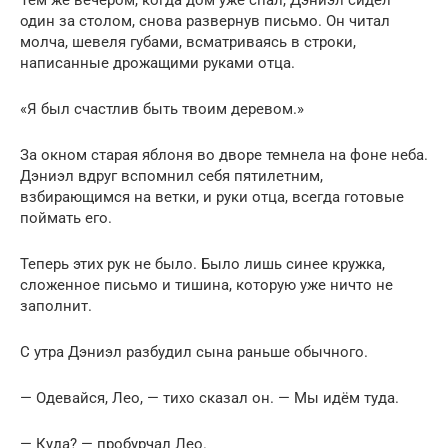
Тем же вечером, когда дом уже спал, Дэниэл сидел
один за столом, снова развернув письмо. Он читал
молча, шевеля губами, всматриваясь в строки,
написанные дрожащими руками отца.
«Я был счастлив быть твоим деревом.»
За окном старая яблоня во дворе темнела на фоне неба.
Дэниэл вдруг вспомнил себя пятилетним,
взбирающимся на ветки, и руки отца, всегда готовые
поймать его.
Теперь этих рук не было. Было лишь синее кружка,
сложенное письмо и тишина, которую уже ничто не
заполнит.
С утра Дэниэл разбудил сына раньше обычного.
— Одевайся, Лео, — тихо сказал он. — Мы идём туда.
— Куда? — пробурчал Лео.