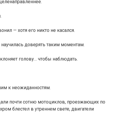
 целенаправленнее.
.
нил — хотя его никто не касался.
а научилась доверять таким моментам.
клоняет голову… чтобы наблюдать.
шим к неожиданностям.
идали почти сотню мотоциклов, проезжающих по
хром блестел в утреннем свете, двигатели