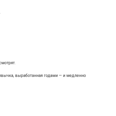
.
смотрят.
ивычка, выработанная годами — и медленно