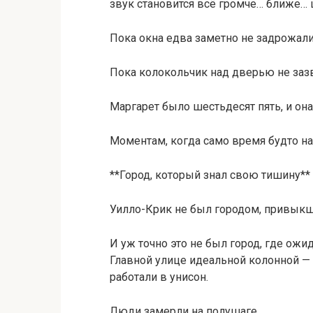
звук становится всё громче… ближе…
Пока окна едва заметно не задрожали
Пока колокольчик над дверью не зазво
Маргарет было шестьдесят пять, и он
Моментам, когда само время будто на
**Город, который знал свою тишину**
Уилло-Крик не был городом, привык
И уж точно это не был город, где ож
Главной улице идеальной колонной — 
работали в унисон.
Люди замерли на полушаге.