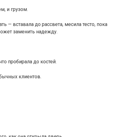
м, и грузом.
ь — вставала до рассвета, месила тесто, пока
 может заменить надежду.
что пробирала до костей.
обычных клиентов.
ого, как она открыла дверь.