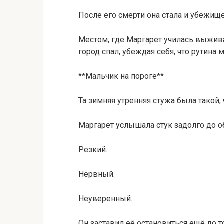
После его смерти она стала и убежище
Местом, где Маргарет училась выживат
город спал, убеждая себя, что рутина
**Мальчик на пороге**
Та зимняя утренняя стужа была такой, 
Маргарет услышала стук задолго до 
Резкий.
Нервный.
Неуверенный.
Он заставил её остановиться ещё до т