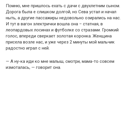
Помню, мне пришлось ехать с дачи с двухлетним сыном.
Дорога была е слишком долгой, но Сева устал и начал
ныть, а другие пассажиры недовольно озирались на нас.
И тут в вагон электрички вошла она – статная, в
леопардовых лосинах и футболке со стразами. Громкий
голос, впереди сверкает золотая коронка. Женщина
присела возле нас, и уже через 2 минуты мой мальчик
радостно играл с ней.
— А ну-ка иди ко мне малыш, смотри, мама-то совсем
измоталась, — говорит она.