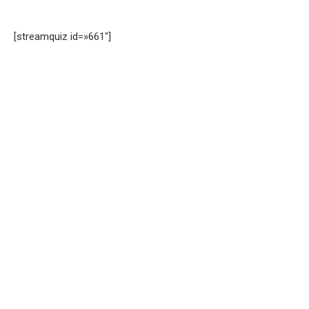
[streamquiz id=»661″]