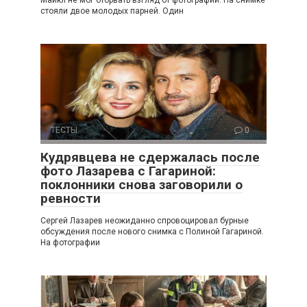
Майкл не мог оторвать взгляд от фотографии. На снимке
стояли двое молодых парней. Один
ТЕСТЫ
0
Кудрявцева не сдержалась после
фото Лазарева с Гагариной:
поклонники снова заговорили о
ревности
Сергей Лазарев неожиданно спровоцировал бурные
обсуждения после нового снимка с Полиной Гагариной.
На фотографии