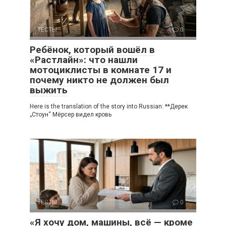
ТЕСТЫ
0
Ребёнок, который вошёл в
«Растлайн»: что нашли
мотоциклисты в комнате 17 и
почему никто не должен был
выжить
Here is the translation of the story into Russian: **Дерек
„Стоун“ Мёрсер видел кровь
ТЕСТЫ
0
«Я хочу дом, машины, всё — кроме