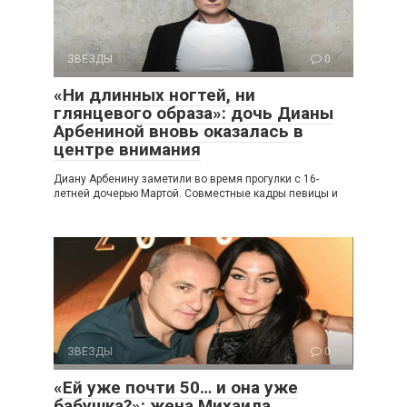
ЗВЕЗДЫ
0
«Ни длинных ногтей, ни
глянцевого образа»: дочь Дианы
Арбениной вновь оказалась в
центре внимания
Диану Арбенину заметили во время прогулки с 16-
летней дочерью Мартой. Совместные кадры певицы и
ЗВЕЗДЫ
0
«Ей уже почти 50… и она уже
бабушка?»: жена Михаила