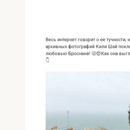
Весь интернет говорит о ее тучности,
архивных фотографий Кили Шай покло
любовью Броснана! 🫢😍Как она выгляд
👇