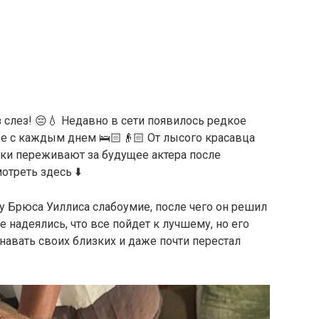
 слез! 😔💧 Недавно в сети появилось редкое
же с каждым днем 🛌🏻👴🏻 От лысого красавца
ники переживают за будущее актера после
треть здесь ⬇️
 у Брюса Уиллиса слабоумие, после чего он решил
 надеялись, что все пойдет к лучшему, но его
навать своих близких и даже почти перестал