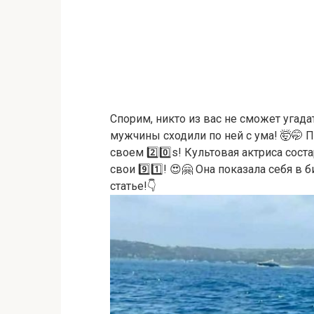
Спорим, никто из вас не сможет угада
мужчины сходили по ней с ума! 🤯🤭 П
своем 2️⃣0️⃣s! Культовая актриса сос
свои 9️⃣1️⃣! 😍🤗 Она показала себя в
статье!👇