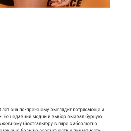
48 лет она по-прежнему выглядит потрясающе и
м. Ее недавний модный выбор вызвал бурную
ужевному бюстгальтеру в паре с абсолютно
разу еще больше элегантности и пикантности.