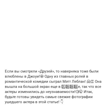
Если вы смотрели «Друзей», то наверняка тоже были
влюблены в Джоуи!🤩 Одну из главных ролей в
романтической комедии сыграл Мэтт Леблан! 🤗👏 Она
вышла на большой экран еще в 1️⃣9️⃣9️⃣0️⃣е, так что все
актеры изменились до неузнаваемости!🧐🤫 Итак,
будьте готовы увидеть самые свежие фотографии
ушедшего актера в этой статье! 👇