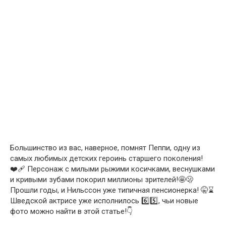
Большинство из вас, наверное, помнят Пеппи, одну из
самых любимых детских героинь старшего поколения!
❤️‍🩹 Персонаж с милыми рыжими косичками, веснушками
и кривыми зубами покорил миллионы зрителей!🤩🫢
Прошли годы, и Нильссон уже типичная пенсионерка! 🤫⌛
Шведской актрисе уже исполнилось 6️⃣5️⃣, чьи новые
фото можно найти в этой статье!👇