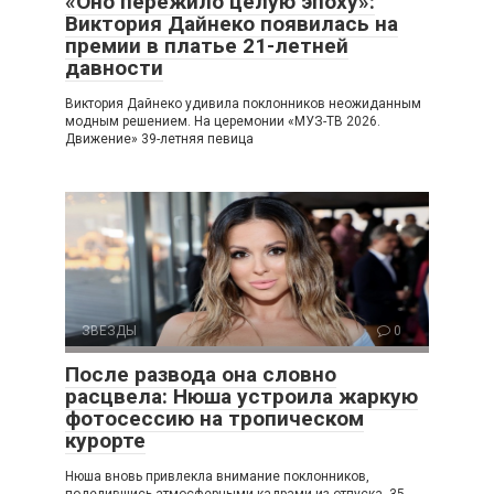
«Оно пережило целую эпоху»:
Виктория Дайнеко появилась на
премии в платье 21-летней
давности
Виктория Дайнеко удивила поклонников неожиданным
модным решением. На церемонии «МУЗ-ТВ 2026.
Движение» 39-летняя певица
ЗВЕЗДЫ
0
После развода она словно
расцвела: Нюша устроила жаркую
фотосессию на тропическом
курорте
Нюша вновь привлекла внимание поклонников,
поделившись атмосферными кадрами из отпуска. 35-