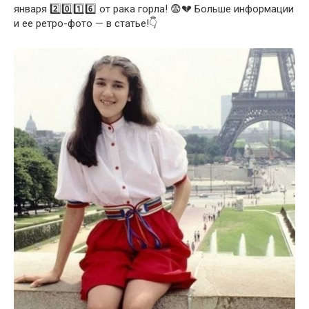
января 2️⃣0️⃣1️⃣6️⃣ от рака горла! 😨💔 Больше информации
и ее ретро-фото — в статье!👇