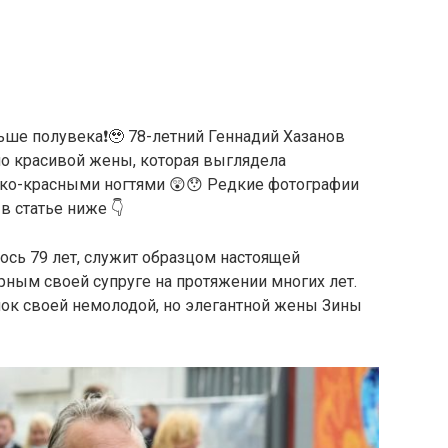
ше полувека❗️🥹 78-летний Геннадий Хазанов
о красивой жены, которая выглядела
ярко-красными ногтями 😲😯 Редкие фотографии
в статье ниже 👇
ось 79 лет, служит образцом настоящей
ерным своей супруге на протяжении многих лет.
мок своей немолодой, но элегантной жены Зины