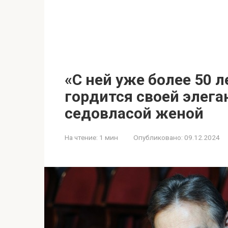
«С ней уже более 50 л
гордится своей элега
седовласой женой
На чтение:
1 мин
Опубликовано:
09.12.2024