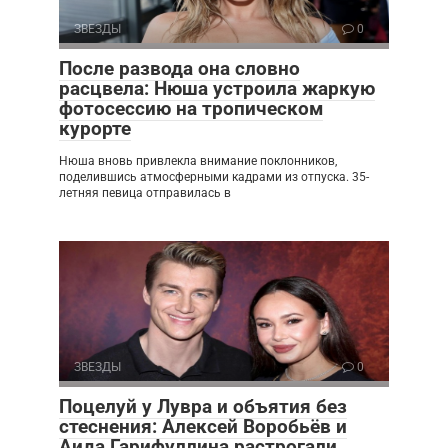
ЗВЕЗДЫ
0
После развода она словно
расцвела: Нюша устроила жаркую
фотосессию на тропическом
курорте
Нюша вновь привлекла внимание поклонников,
поделившись атмосферными кадрами из отпуска. 35-
летняя певица отправилась в
ЗВЕЗДЫ
0
Поцелуй у Лувра и объятия без
стеснения: Алексей Воробьёв и
Аида Гарифуллина растрогали