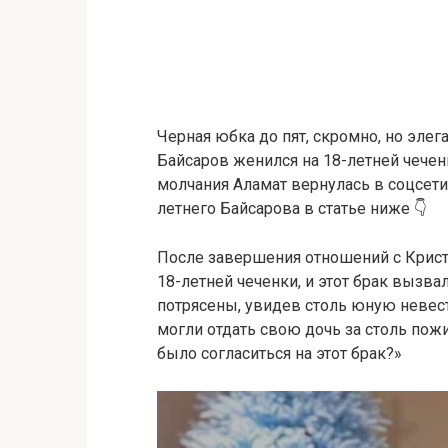
Черная юбка до пят, скромно, но элег
Байсаров женился на 18-летней чеченк
молчания Аламат вернулась в соцсети.
летнего Байсарова в статье ниже 👇
После завершения отношений с Крист
18-летней чеченки, и этот брак вызв
потрясены, увидев столь юную невест
могли отдать свою дочь за столь пож
было согласиться на этот брак?»