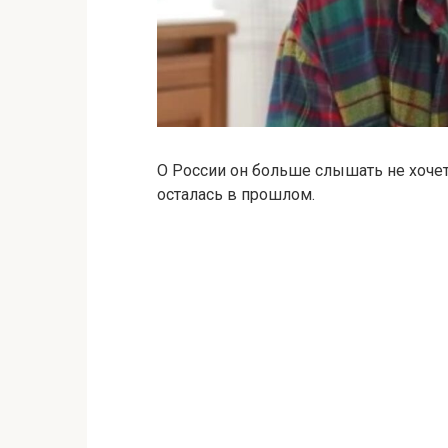
О
России
он
больше
слышать
не
хоче
осталась
в
прошлом.