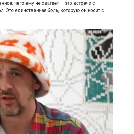
енное,
чего
ему
не
хватает —
это
встречи
с
ел.
Это
единственная
боль,
которую
он
носит
с