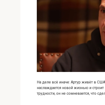
На
деле
всё
иначе:
Артур
живёт
в
СШ
наслаждается
новой
жизнью
и
строит
трудности,
он
не
сомневается,
что
сде