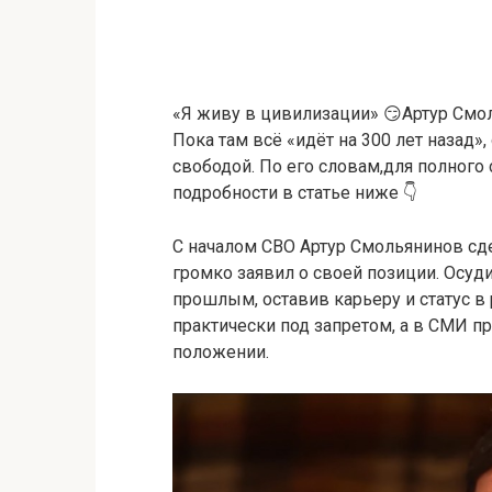
«Я живу в цивилизации» 😏Артур Смол
Пока там всё «идёт на 300 лет назад»
свободой. По его словам,для полного 
подробности в статье ниже 👇
С
началом
СВО
Артур
Смольянинов
сд
громко
заявил
о
своей
позиции.
Осуд
прошлым,
оставив
карьеру
и
статус
в
практически
под
запретом,
а
в
СМИ
п
положении.