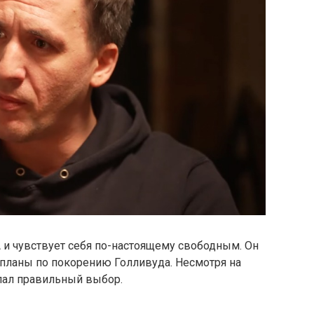
А
и
чувствует
себя
по-
настоящему
свободным.
Он
планы
по
покорению
Голливуда.
Несмотря
на
лал
правильный
выбор.