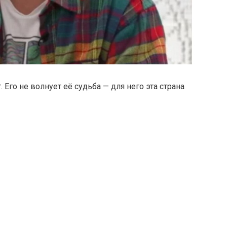
т.
Его
не
волнует
её
судьба —
для
него
эта
страна