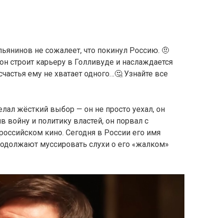
ьянинов не сожалеет, что покинул Россию. 🤨
, он строит карьеру в Голливуде и наслаждается
счастья ему не хватает одного…🤔 Узнайте все
елал
жёсткий
выбор —
он
не
просто
уехал,
он
ив
войну
и
политику
властей,
он
порвал
с
российском
кино.
Сегодня
в
России
его
имя
родолжают
муссировать
слухи
о
его «
жалком»