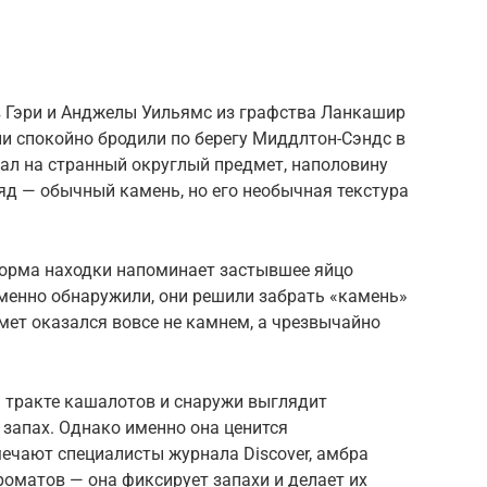
 Гэри и Анджелы Уильямс из графства Ланкашир
и спокойно бродили по берегу Миддлтон-Сэндс в
пал на странный округлый предмет, наполовину
яд — обычный камень, но его необычная текстура
форма находки напоминает застывшее яйцо
именно обнаружили, они решили забрать «камень»
дмет оказался вовсе не камнем, а чрезвычайно
 тракте кашалотов и снаружи выглядит
 запах. Однако именно она ценится
ечают специалисты журнала Discover, амбра
роматов — она фиксирует запахи и делает их