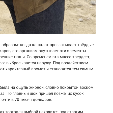
 образом: когда кашалот проглатывает твёрдые
маров, его организм окутывает эти элементы
енние ткани. Со временем эта масса твердеет,
тоге выбрасывается наружу. Под воздействием
ают характерный аромат и становятся тем самым
 была на ощупь жирной, словно покрытой воском,
за. Но главный шок пришёл позже: их кусок
почти в 70 тысяч долларов.
нах торговля амброй находится под строгим