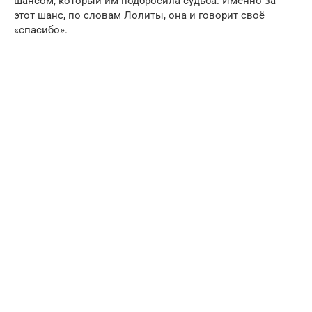
шансом, который им подбросила судьба. Именно за
этот шанс, по словам Лолиты, она и говорит своё
«спасибо».